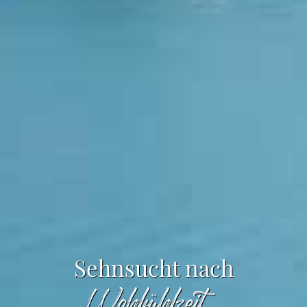
Sehnsucht nach
G
a
u
m
e
n
f
r
e
u
d
e
n