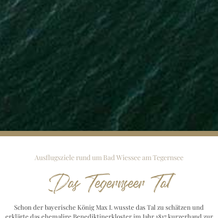
Ausflugsziele rund um Bad Wiessee am Tegernsee
Das Tegernseer Tal
Schon der bayerische König Max I. wusste das Tal zu schätzen und
erklärte das ehemalige Benediktinerkloster im Jahr 1817 kurzerhand zur