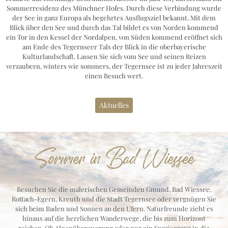
Sommerresidenz des Münchner Hofes. Durch diese Verbindung wurde
der See in ganz Europa als begehrtes Ausflugsziel bekannt. Mit dem
Blick über den See und durch das Tal bildet es von Norden kommend
ein Tor in den Kessel der Nordalpen, von Süden kommend eröffnet sich
am Ende des Tegernseer Tals der Blick in die oberbayerische
Kulturlandschaft. Lassen Sie sich vom See und seinen Reizen
verzaubern, winters wie sommers, der Tegernsee ist zu jeder Jahreszeit
einen Besuch wert.
Aktuelles
Sommer in Bad Wiessee
Besuchen Sie die malerischen Gemeinden Gmund, Bad Wiessee,
Rottach-Egern, Kreuth und die Stadt Tegernsee oder vergnügen Sie
sich beim Baden und Sonnen an den Ufern. Naturfreunde zieht es
hinaus auf die herrlichen Wanderwege, die bis zum Horizont
reichen. Ob Alpenüberquerung oder nur ein Spaziergang in die